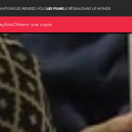
RMATIONS
LES RENDEZ-VOUS
LES FILMS
LE RÉSEAU
DANS LE MONDE
aylists
Obtenir une copie