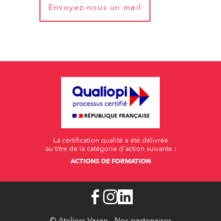
Envoyez-nous un mail
La certification qualité a été délivrée
au titre de la catégorie d'action suivante :
ACTIONS DE FORMATION
© Ateliers Varan -
Nos partenaires