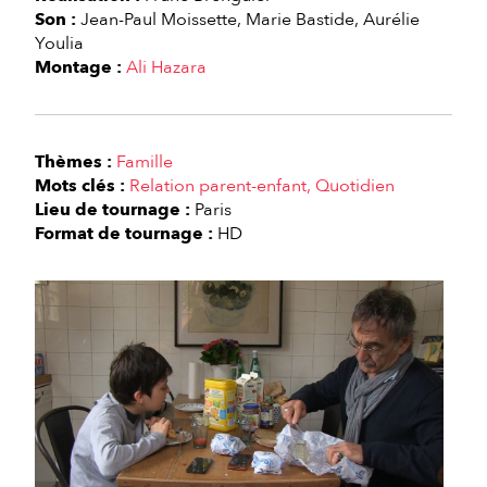
Son :
Jean-Paul Moissette
Marie Bastide
Aurélie
Youlia
Montage :
Ali Hazara
Thèmes :
Famille
Mots clés :
Relation parent-enfant
Quotidien
Lieu de tournage :
Paris
Format de tournage :
HD