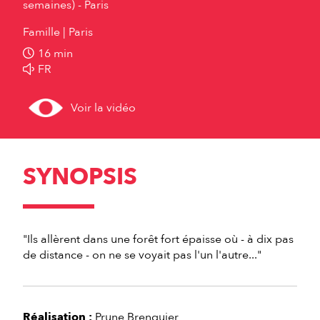
semaines) - Paris
Famille
Paris
16 min
FR
Voir la vidéo
SYNOPSIS
"Ils allèrent dans une forêt fort épaisse où - à dix pas
de distance - on ne se voyait pas l'un l'autre..."
Réalisation :
Prune Brenguier