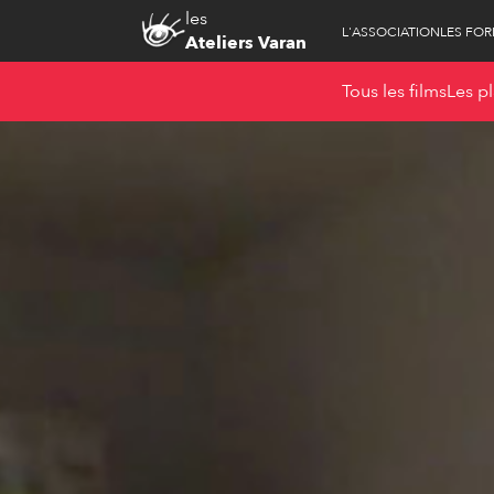
les
L'ASSOCIATION
LES FO
Ateliers Varan
Tous les films
Les pl