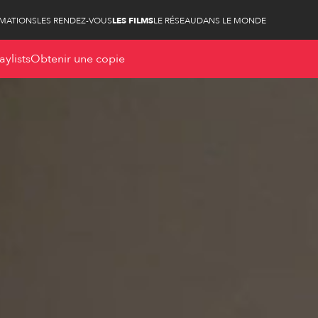
RMATIONS
LES RENDEZ-VOUS
LES FILMS
LE RÉSEAU
DANS LE MONDE
aylists
Obtenir une copie