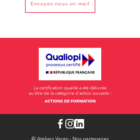
Envoyez-nous un mail
La certification qualité a été délivrée
au titre de la catégorie d'action suivante :
ACTIONS DE FORMATION
© Ateliers Varan -
Nos partenaires