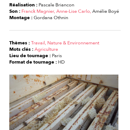
Réalisation :
Pascale Briancon
Son :
Franck Magnier
Anne-Lise Carlo
Amélie Boyé
Montage :
Gordana Othnin
Thèmes :
Travail
Nature & Environnement
Mots clés :
Agriculture
Lieu de tournage :
Paris
Format de tournage :
HD