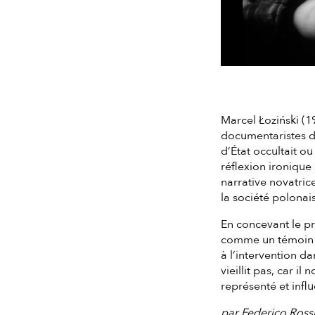
Marcel Łoziński (1
documentaristes de
d’État occultait ou
réflexion ironique
narrative novatric
la société polonai
En concevant le p
comme un témoin ne
à l’intervention da
vieillit pas, car 
représenté et infl
par Federico Ross