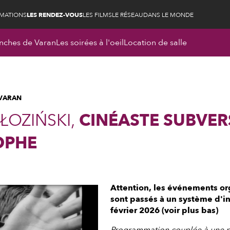
RMATIONS
LES RENDEZ-VOUS
LES FILMS
LE RÉSEAU
DANS LE MONDE
nches de Varan
Les soirées à l'oeil
Location de salle
 VARAN
ŁOZIŃSKI,
CINÉASTE SUBVERS
OPHE
Attention, les événements or
sont passés à un système d'in
février 2026 (voir plus bas)
Programmation couplée à une pr