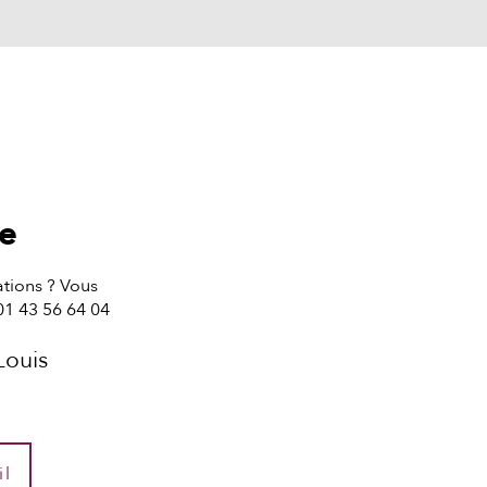
te
tions ? Vous
01 43 56 64 04
Louis
il