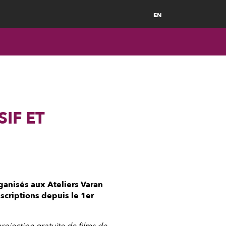
EN
IF ET
ganisés aux Ateliers Varan
scriptions depuis le 1er
ojection gratuite de films de