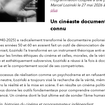
Marcel Lozinski le 27 mai 2026 
plus
Un cinéaste document
connu
940-2025) a radicalement transformé le documentaire polonais,
s années 50 et 60 en avaient fait un outil de dénonciation de l
 niait, Łoziński l’a transformé en un instrument théorique anti-a
 sur les limites éthiques du cinéma et celles, morales, de la v
e et esthétiquement subversive, Łoziński a réussi à la fois à 
se et le comportement social de ses compatriotes.
rocessus de réalisation comme un psychodrame et en refusant
utre, Łoziński a toujours visé la recherche de la vérité, même l
ns la réalité et à la mise en scène. Il en résulte un cinéma pol
il nous donne les outils fondamentaux pour comprendre commen
uencé. Un cinéma dont le but ultime est de sonder l’âme humain
in, historien du cinéma et programmateur indépendant