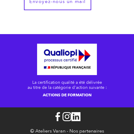
Envoyez-nous un mail
La certification qualité a été délivrée
au titre de la catégorie d'action suivante :
ACTIONS DE FORMATION
© Ateliers Varan -
Nos partenaires